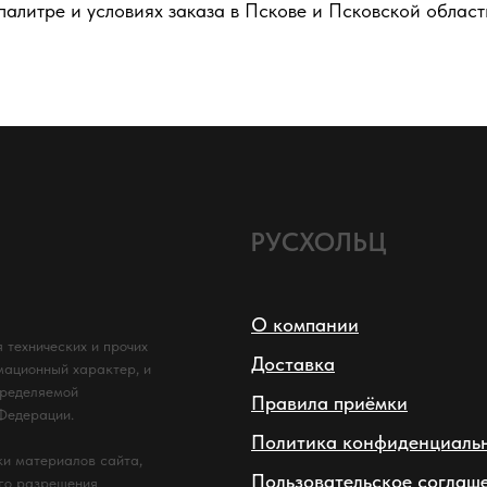
палитре и условиях заказа в Пскове и Псковской област
КУпить билет
РУСХОЛЬЦ
О компании
 технических и прочих
Доставка
мационный характер, и
пределяемой
Правила приёмки
 Федерации.
Политика конфиденциаль
и материалов сайта,
Пользовательское соглаш
ого разрешения