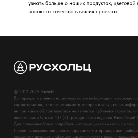
узнать больше о наших продуктах, цветовой 
высокого качества в ваших проектах.
© 2012-2024 Rusholz
Вся предоставленная на данном сайте информация, касающаяся
характеристик, а также стоимости товаров и услуг, носит инфор
ни при каких обстоятельствах не является публичной офертой, о
положениями Статьи 437 (2) Гражданского кодекса Российской
Для получения более подробной информации свяжитесь с нами.
Любое использование либо копирование материалов или подборк
элементов дизайна и оформления допускается лишь с письменн