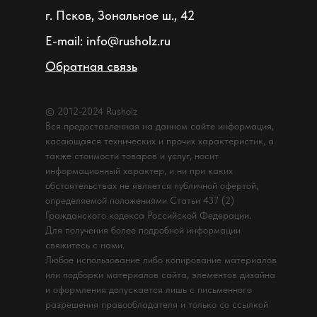
г. Псков, Зональное ш., 42
E-mail: info@rusholz.ru
Обратная связь
© 2012-2024 Rusholz
Вся предоставленная на данном сайте информация,
касающаяся технических и прочих характеристик, а
также стоимости товаров и услуг, носит
информационный характер, и ни при каких
обстоятельствах не является публичной офертой,
определяемой положениями Статьи 437 (2)
Гражданского кодекса Российской Федерации.
Для получения более подробной информации
свяжитесь с нами.
Любое использование либо копирование материалов
или подборки материалов сайта, элементов дизайна
и оформления допускается лишь с письменного
разрешения правообладателя и только со ссылкой