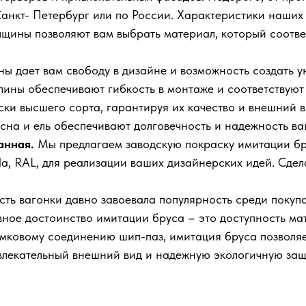
 Санкт- Петербург или по России. Характеристики наших
щины позволяют вам выбрать материал, который соотве
 дает вам свободу в дизайне и возможность создать у
ины обеспечивают гибкость в монтаже и соответствуют
ки высшего сорта, гарантируя их качество и внешний в
КУпить билет
на и ель обеспечивают долговечность и надежность ва
анная.
Мы предлагаем заводскую покраску имитации б
ila, RAL, для реализации ваших дизайнерских идей. Сд
ть вагонки давно завоевала популярность среди покупа
вное достоинство имитации бруса – это доступность м
амковому соединению шип-паз, имитация бруса позволяе
влекательный внешний вид и надежную экологичную защ