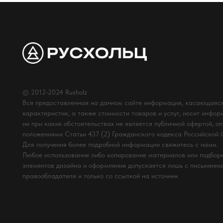
© 2012-2024 Rusholz
Вся предоставленная на данном сайте информация, касающаяся
характеристик, а также стоимости товаров и услуг, носит инфор
ни при каких обстоятельствах не является публичной офертой, о
положениями Статьи 437 (2) Гражданского кодекса Российской
Для получения более подробной информации свяжитесь с нами.
Любое использование либо копирование материалов или подборк
элементов дизайна и оформления допускается лишь с письменн
правообладателя и только со ссылкой на источник