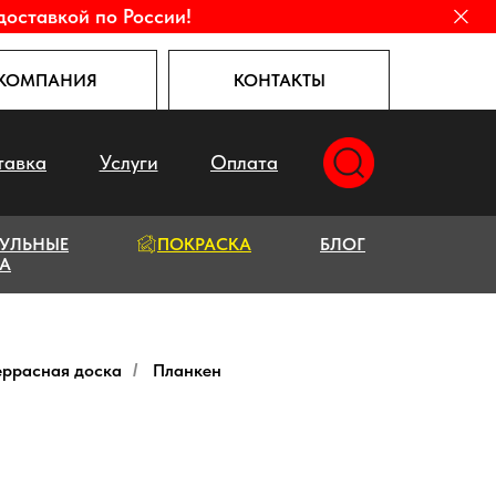
доставкой по России!
КОМПАНИЯ
КОНТАКТЫ
тавка
Услуги
Оплата
УЛЬНЫЕ
ПОКРАСКА
БЛОГ
А
еррасная доска
Планкен
/