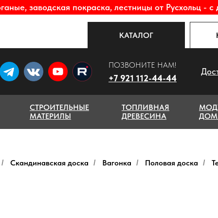
аные, заводская покраска, лестницы от Русхольц - с 
КАТАЛОГ
ПОЗВОНИТЕ НАМ!
Дос
+7 921 112-44-44
СТРОИТЕЛЬНЫЕ
ТОПЛИВНАЯ
МОД
МАТЕРИЛЫ
ДРЕВЕСИНА
ДОМ
Скандинавская доска
Вагонка
Половая доска
Т
/
/
/
/