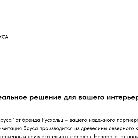
УСА
еальное решение для вашего интерьер
руса" от бренда Русхольц – вашего надежного партнер
митация бруса производится из древесины северного ка
ерьеров и привлекательных фасадов. Недорого, от прои