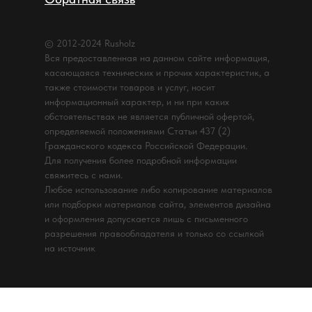
© 2012-2024 Rusholz
Вся предоставленная на данном сайте информация,
касающаяся технических и прочих характеристик, а
также стоимости товаров и услуг, носит
информационный характер, и ни при каких
обстоятельствах не является публичной офертой,
определяемой положениями Статьи 437 (2)
Гражданского кодекса Российской Федерации.
Для получения более подробной информации
свяжитесь с нами.
Любое использование либо копирование материалов
или подборки материалов сайта, элементов дизайна
и оформления допускается лишь с письменного
разрешения правообладателя и только со ссылкой
на источник