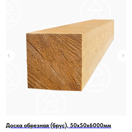
КУпить билет
Доска обрезная (брус), 50х50х6000мм
И