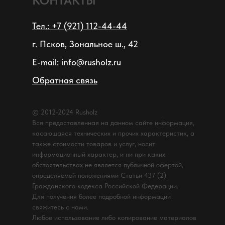
КОНТАКТЫ
Тел.: +7 (921) 112-44-44
г. Псков, Зональное ш., 42
E-mail: info@rusholz.ru
Обратная связь
© 2012-2024 Rusholz
Вся предоставленная на данном сайте информация,
касающаяся технических и прочих характеристик, а
также стоимости товаров и услуг, носит
информационный характер, и ни при каких
обстоятельствах не является публичной офертой,
определяемой положениями Статьи 437 (2)
Гражданского кодекса Российской Федерации.
Для получения более подробной информации
свяжитесь с нами.
Любое использование либо копирование материалов