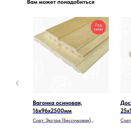
Вам может понадобиться
Под
заказ
Вагонка осиновая,
Дос
тая
16х96х2500мм
25х
00мм
Сорт: Экстра (бессучковая)
Сорт
Порода: осина
Поро