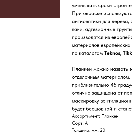
уменьшить сроки строите
При окраске используют
антисептики для дерева, 
лаки, адгезионные грунты
производятся из европей
материалов европейских 
КУпить билет
по каталогам
Teknos, Tikk
Планкен можно назвать э
отделочным материалом. 
приблизительно 45 граду
отлично защищена от поп
маскировку вентиляционн
будет бесшовной и стане
Ассортимент: Планкен
Сорт: А
Толщина, мм: 20