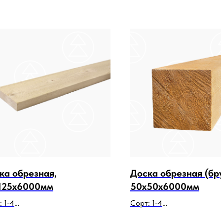
ка обрезная,
Доска обрезная (бру
125х6000мм
50х50х6000мм
: 1-4
Сорт: 1-4
да: сосна, ель
Порода: сосна, ель