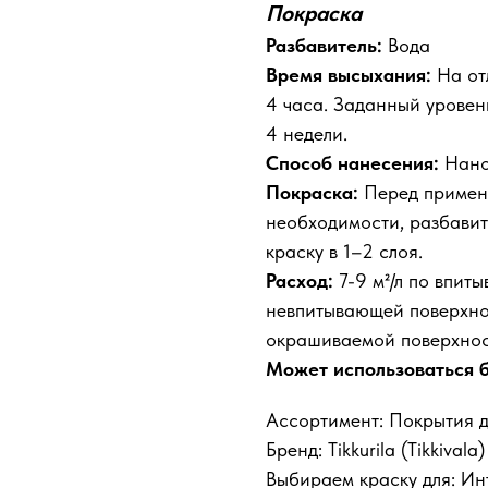
Покраска
Разбавитель:
Вода
Время высыхания:
На от
4 часа. Заданный уровен
4 недели.
Способ нанесения:
Нанос
Покраска:
Перед примене
необходимости, разбавит
краску в 1–2 слоя.
Расход:
7-9 м²/л по впиты
невпитывающей поверхнос
окрашиваемой поверхност
Может использоваться б
Ассортимент: Покрытия д
Бренд: Tikkurila (Tikkivala)
Выбираем краску для: Ин