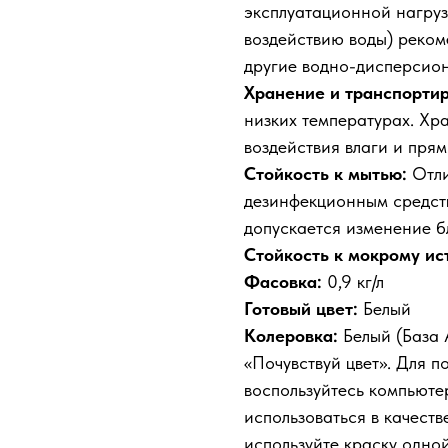
эксплуатационной нагруз
воздействию воды) рекоме
другие водно-дисперсион
Хранение и транспортир
низких температурах. Хра
воздействия влаги и прям
Стойкость к мытью:
Отли
дезинфекционным средств
допускается изменение б
Стойкость к мокрому ис
Фасовка:
0,9 кг/л
Готовый цвет:
Белый
Колеровка:
Белый (База A
«Почувствуй цвет». Для 
воспользуйтесь компьютер
использоваться в качеств
используйте краску одной