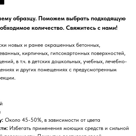
шему образцу. Поможем выбрать подходящую
еобходимое количество. Свяжитесь с нами!
ски новых и ранее окрашенных бетонных,
еванных, кирпичных, гипсокартонных поверхностей,
ий, в т.ч. в детских дошкольных, учебных, лечебно-
дениях и других помещениях с предусмотренным
екции.
й
л
у:
Около 45-50%, в зависимости от цвета
ти:
Избегать применения моющих средств и сильной