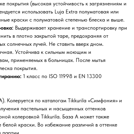
ке покрытия (высокая устойчивость к загрязнениям и
ндуется использовать Luja Extra полуматовая или
ные краски с полуматовой степенью блеска и выше.
овка:
Выдерживает хранение и транспортировку при
нить в плотно закрытой таре, предохраняя от
ых солнечных лучей. Не ставить вверх дном.
чная. Устойчива к сильным моющим и
ам, применяемых в больницах. После мытья
леска покрытия.
тиранию:
1 класс по ISO 11998 и EN 13300
). Колеруется по каталогам Tikkurila «Симфония» и
получения пастельных и насыщенных оттенков
ной колеровкой Tikkurila. База A может также
е белой краски. Во избежание различий в оттенке
 партии.