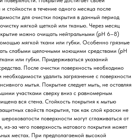
 поверхности. Покрытие достигает своей
 и стойкости в течение одного месяца после
одимости для очистки покрытия в данный период
очистку мягкой щеткой или тканью. Через месяц
окрытие можно очищать нейтральными (pH 6–8)
омощью мягкой ткани или губки. Особенно грязные
ать слабыми щелочными моющими средствами (pH
ткани или губки. Придерживаться указаний
редства. После очистки поверхность необходимо
и необходимости удалить загрязнение с поверхности
нсивного мытья. Покрытие следует мыть, не оставляя
льшими участками сверху вниз с равномерным
чищена вся стена. Стойкость покрытия к мытью
защитных свойств покрытия, так как слой краски не
о шероховатости поверхности могут сглаживаться от
, из-за чего поверхность матового покрытия может
льных местах. При предполагаемой высокой