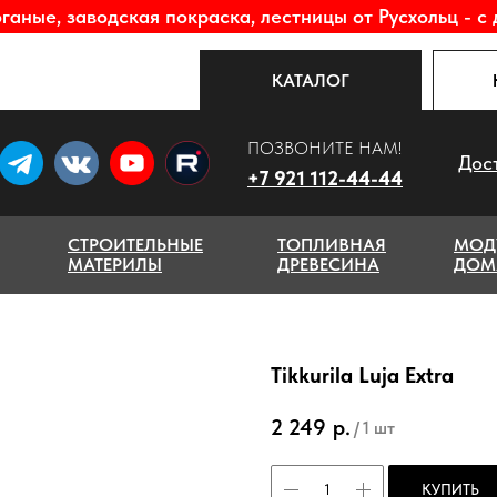
аные, заводская покраска, лестницы от Русхольц - с 
КАТАЛОГ
ПОЗВОНИТЕ НАМ!
Дос
+7 921 112-44-44
СТРОИТЕЛЬНЫЕ
ТОПЛИВНАЯ
МОД
МАТЕРИЛЫ
ДРЕВЕСИНА
ДОМ
Tikkurila Luja Extra
2 249
р.
/
1 шт
КУПИТЬ