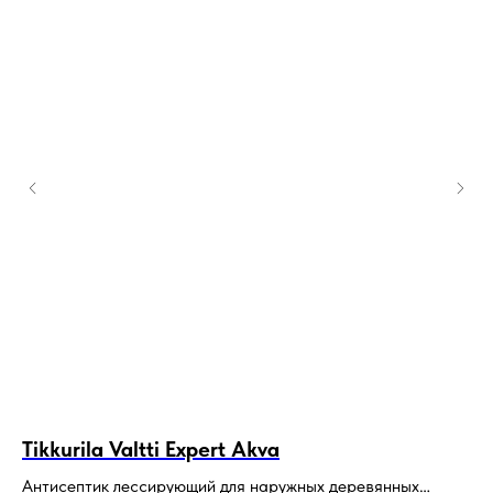
Tikkurila Valtti Expert Akva
R
Антисептик лессирующий для наружных деревянных
Кр