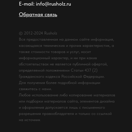
E-mail: info@rusholz.ru
Обратная связь
© 2012-2024 Rusholz
Вся предоставленная на данном сайте информация,
касающаяся технических и прочих характеристик, а
также стоимости товаров и услуг, носит
информационный характер, и ни при каких
обстоятельствах не является публичной офертой,
определяемой положениями Статьи 437 (2)
Гражданского кодекса Российской Федерации.
Для получения более подробной информации
свяжитесь с нами.
Любое использование либо копирование материалов
или подборки материалов сайта, элементов дизайна
и оформления допускается лишь с письменного
разрешения правообладателя и только со ссылкой
на источник