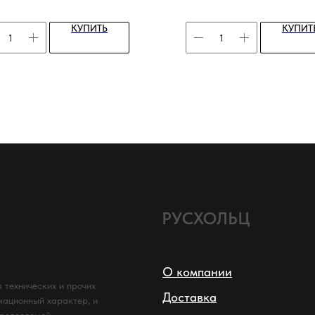
Влажность: 12-14%
да: осина
Цена за м
³
:
59 770 ₽
ность: 12-14%
КУПИТЬ
КУПИТ
Цена за м
²
:
2 212 ₽
за пог. м:
400 ₽
Цена за шт.:
2 588 ₽
за шт.:
1200 ₽
РУСХОЛЬЦ
О компании
 технических и прочих
Доставка
мационный характер, и