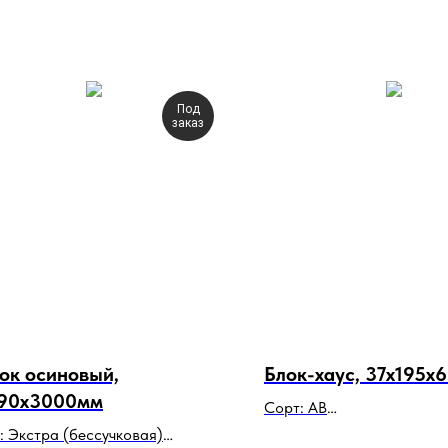
Под
заказ
ок осиновый,
Блок-хаус, 37х195х
90х3000мм
Сорт: АВ
Порода: сосна, ель
: Экстра (бессучковая)