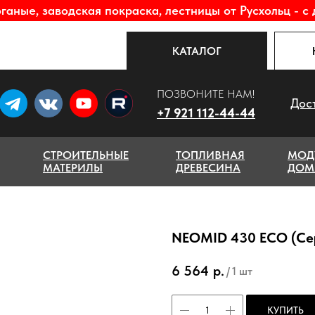
аные, заводская покраска, лестницы от Русхольц - с 
КАТАЛОГ
ПОЗВОНИТЕ НАМ!
Дос
+7 921 112-44-44
СТРОИТЕЛЬНЫЕ
ТОПЛИВНАЯ
МОД
МАТЕРИЛЫ
ДРЕВЕСИНА
ДОМ
NEOMID 430 ECO (Се
6 564
р.
/
1 шт
КУПИТЬ