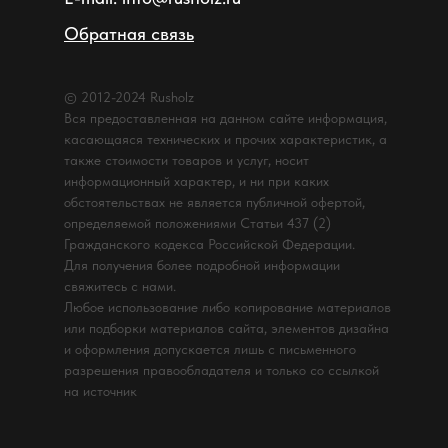
Обратная связь
© 2012-2024 Rusholz
Вся предоставленная на данном сайте информация,
касающаяся технических и прочих характеристик, а
также стоимости товаров и услуг, носит
информационный характер, и ни при каких
обстоятельствах не является публичной офертой,
определяемой положениями Статьи 437 (2)
Гражданского кодекса Российской Федерации.
Для получения более подробной информации
свяжитесь с нами.
Любое использование либо копирование материалов
или подборки материалов сайта, элементов дизайна
и оформления допускается лишь с письменного
разрешения правообладателя и только со ссылкой
на источник